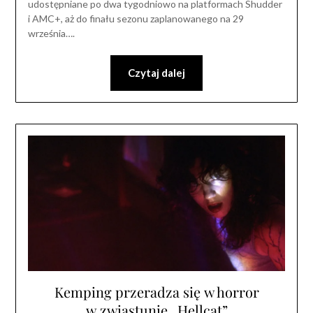
udostępniane po dwa tygodniowo na platformach Shudder
i AMC+, aż do finału sezonu zaplanowanego na 29
września….
Czytaj dalej
Kemping przeradza się w horror
w zwiastunie „Hellcat”