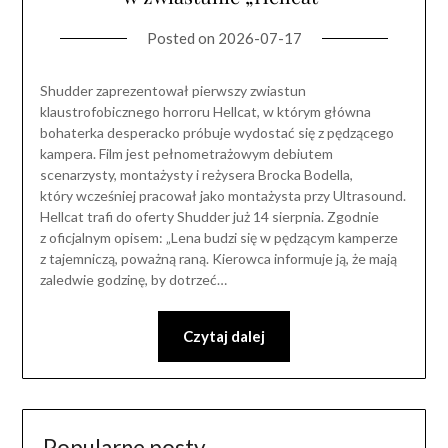
Posted on
2026-07-17
Shudder zaprezentował pierwszy zwiastun
klaustrofobicznego horroru Hellcat, w którym główna
bohaterka desperacko próbuje wydostać się z pędzącego
kampera. Film jest pełnometrażowym debiutem
scenarzysty, montażysty i reżysera Brocka Bodella,
który wcześniej pracował jako montażysta przy Ultrasound.
Hellcat trafi do oferty Shudder już 14 sierpnia. Zgodnie
z oficjalnym opisem: „Lena budzi się w pędzącym kamperze
z tajemniczą, poważną raną. Kierowca informuje ją, że mają
zaledwie godzinę, by dotrzeć…
Czytaj dalej
Popularne posty