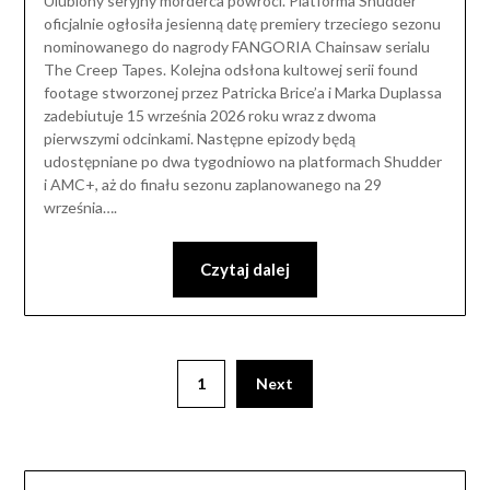
Ulubiony seryjny morderca powróci. Platforma Shudder
oficjalnie ogłosiła jesienną datę premiery trzeciego sezonu
nominowanego do nagrody FANGORIA Chainsaw serialu
The Creep Tapes. Kolejna odsłona kultowej serii found
footage stworzonej przez Patricka Brice’a i Marka Duplassa
zadebiutuje 15 września 2026 roku wraz z dwoma
pierwszymi odcinkami. Następne epizody będą
udostępniane po dwa tygodniowo na platformach Shudder
i AMC+, aż do finału sezonu zaplanowanego na 29
września….
Czytaj dalej
1
Next