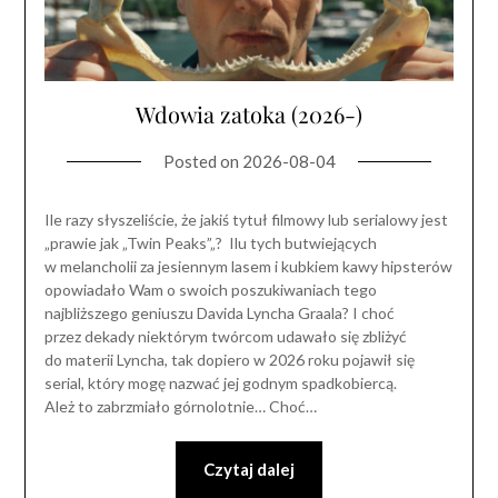
Wdowia zatoka (2026-)
Posted on
2026-08-04
Ile razy słyszeliście, że jakiś tytuł filmowy lub serialowy jest
„prawie jak „Twin Peaks”„? Ilu tych butwiejących
w melancholii za jesiennym lasem i kubkiem kawy hipsterów
opowiadało Wam o swoich poszukiwaniach tego
najbliższego geniuszu Davida Lyncha Graala? I choć
przez dekady niektórym twórcom udawało się zbliżyć
do materii Lyncha, tak dopiero w 2026 roku pojawił się
serial, który mogę nazwać jej godnym spadkobiercą.
Ależ to zabrzmiało górnolotnie… Choć…
Czytaj dalej