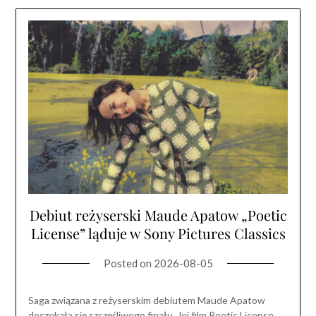
Debiut reżyserski Maude Apatow „Poetic
License” ląduje w Sony Pictures Classics
Posted on
2026-08-05
Saga związana z reżyserskim debiutem Maude Apatow
doczekała się szczęśliwego finału. Jej film Poetic License,