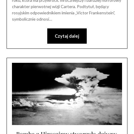
roku, która ma przywrócić mroczniejszy i bardziej horrorowy
charakter pierwotnej wizji Cartera. Podtytuł, będący
rosyjskim odpowiednikiem imienia „Victor Frankenstein”,
symbolicznie odnosi…
Czytaj dalej
Bomba z Hiroszimy stworzyła dziwny,