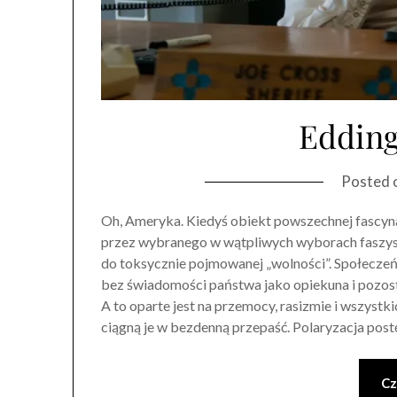
Edding
Posted 
Oh, Ameryka. Kiedyś obiekt powszechnej fascynac
przez wybranego w wątpliwych wyborach faszyst
do toksycznie pojmowanej „wolności”. Społecz
bez świadomości państwa jako opiekuna i pozo
A to oparte jest na przemocy, rasizmie i wszyst
ciągną je w bezdenną przepaść. Polaryzacja post
Cz