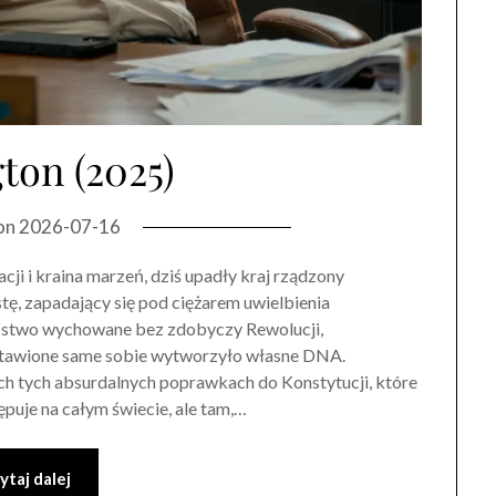
ton (2025)
on
2026-07-16
ji i kraina marzeń, dziś upadły kraj rządzony
ę, zapadający się pod ciężarem uwielbienia
eństwo wychowane bez zdobyczy Rewolucji,
stawione same sobie wytworzyło własne DNA.
kich tych absurdalnych poprawkach do Konstytucji, które
ępuje na całym świecie, ale tam,…
ytaj dalej