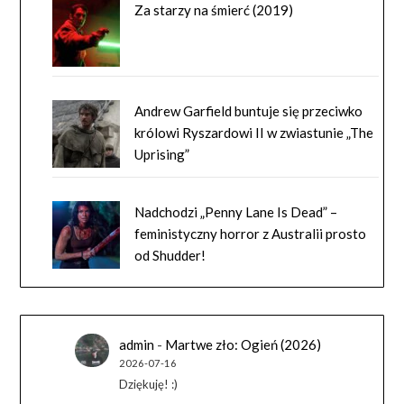
Za starzy na śmierć (2019)
Andrew Garfield buntuje się przeciwko
królowi Ryszardowi II w zwiastunie „The
Uprising”
Nadchodzi „Penny Lane Is Dead” –
feministyczny horror z Australii prosto
od Shudder!
admin
-
Martwe zło: Ogień (2026)
2026-07-16
Dziękuję! :)