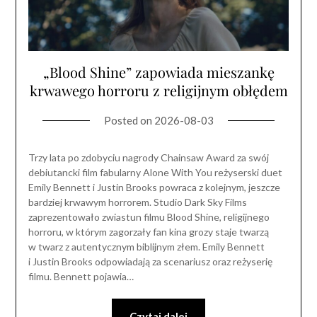
„Blood Shine” zapowiada mieszankę
krwawego horroru z religijnym obłędem
Posted on
2026-08-03
Trzy lata po zdobyciu nagrody Chainsaw Award za swój
debiutancki film fabularny Alone With You reżyserski duet
Emily Bennett i Justin Brooks powraca z kolejnym, jeszcze
bardziej krwawym horrorem. Studio Dark Sky Films
zaprezentowało zwiastun filmu Blood Shine, religijnego
horroru, w którym zagorzały fan kina grozy staje twarzą
w twarz z autentycznym biblijnym złem. Emily Bennett
i Justin Brooks odpowiadają za scenariusz oraz reżyserię
filmu. Bennett pojawia…
Czytaj dalej