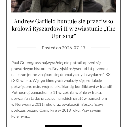
Andrew Garfield buntuje się przeciwko
królowi Ryszardowi II w zwiastunie „The
Uprising”
Posted on
2026-07-17
Paul Greengrass najwyraźniej nie potrafi oprzeć się
prawdziwym historiom. Brytyjski reżyser od lat przenosi
na ekran jedne z najbardziej dramatycznych wydarzeń XX
i XXI wieku. W jego filmografii znalazły się produkcje
poświęcone m.in. wojnie o Falklandy, konfliktowi w Irlandii
Północnej, zamachom z 11 września, wojnie w Iraku,
porwaniu statku przez somalijskich piratów, zamachom
w Norwegii z 2011 roku oraz ewakuacji mieszkańców
podczas pożaru Camp Fire w 2018 roku. Przy swoim
kolejnym…