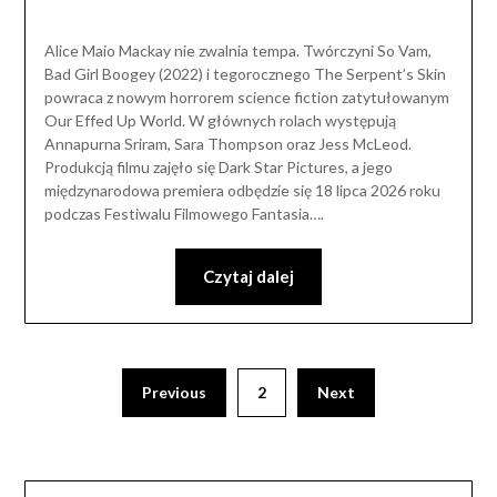
Alice Maio Mackay nie zwalnia tempa. Twórczyni So Vam,
Bad Girl Boogey (2022) i tegorocznego The Serpent’s Skin
powraca z nowym horrorem science fiction zatytułowanym
Our Effed Up World. W głównych rolach występują
Annapurna Sriram, Sara Thompson oraz Jess McLeod.
Produkcją filmu zajęło się Dark Star Pictures, a jego
międzynarodowa premiera odbędzie się 18 lipca 2026 roku
podczas Festiwalu Filmowego Fantasia….
Czytaj dalej
Previous
2
Next