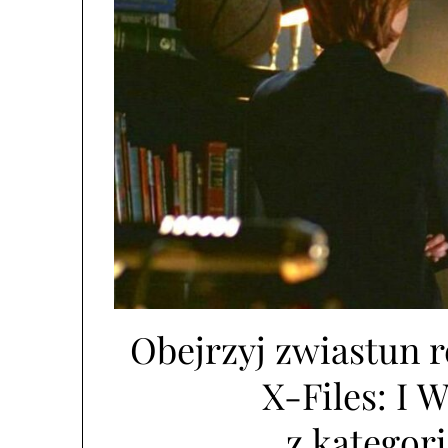
Obejrzyj zwiastun r
X-Files: I 
z kategor