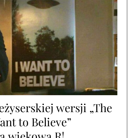
eżyserskiej wersji „The
Want to Believe”
ią wiekową R!