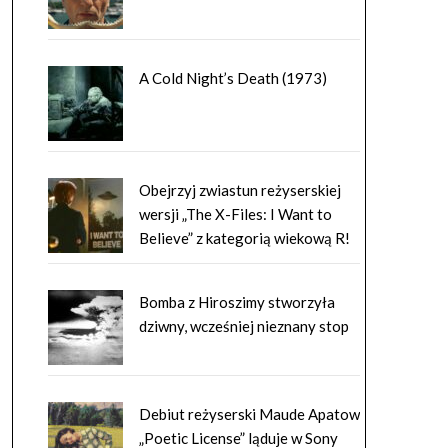
A Cold Night’s Death (1973)
Obejrzyj zwiastun reżyserskiej
wersji „The X-Files: I Want to
Believe” z kategorią wiekową R!
Bomba z Hiroszimy stworzyła
dziwny, wcześniej nieznany stop
Debiut reżyserski Maude Apatow
„Poetic License” ląduje w Sony