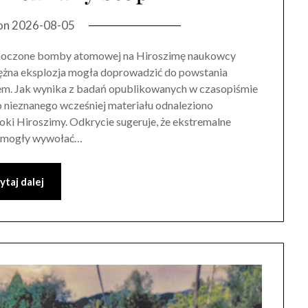
on
2026-08-05
jednoczone bomby atomowej na Hiroszimę naukowcy
tężna eksplozja mogła doprowadzić do powstania
em. Jak wynika z badań opublikowanych w czasopiśmie
 nieznanego wcześniej materiału odnaleziono
ki Hiroszimy. Odkrycie sugeruje, że ekstremalne
o mogły wywołać…
ytaj dalej