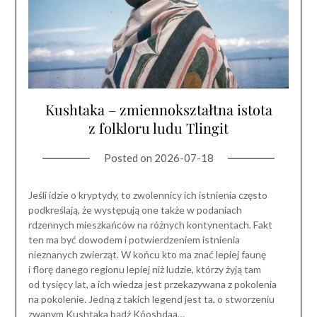
Kushtaka – zmiennokształtna istota
z folkloru ludu Tlingit
Posted on
2026-07-18
Jeśli idzie o kryptydy, to zwolennicy ich istnienia często
podkreślają, że występują one także w podaniach
rdzennych mieszkańców na różnych kontynentach. Fakt
ten ma być dowodem i potwierdzeniem istnienia
nieznanych zwierząt. W końcu kto ma znać lepiej faunę
i florę danego regionu lepiej niż ludzie, którzy żyją tam
od tysięcy lat, a ich wiedza jest przekazywana z pokolenia
na pokolenie. Jedną z takich legend jest ta, o stworzeniu
zwanym Kushtaka bądź Kóoshdaa…